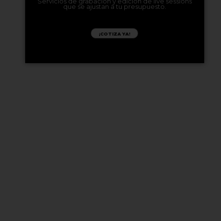
Servicios de grabación y edición de live sessions
que se ajustan a tu presupuesto.
¡COTIZA YA!