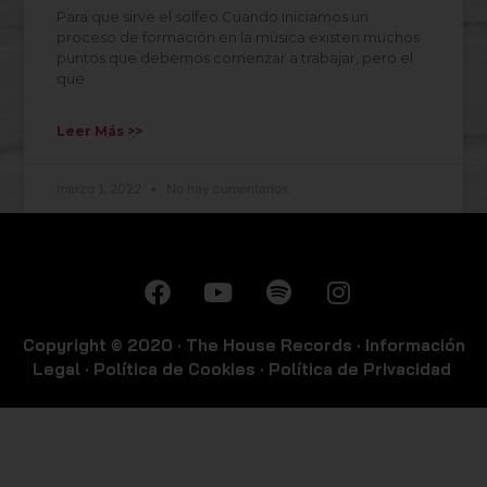
Para que sirve el solfeo Cuando iniciamos un
proceso de formación en la música existen muchos
puntos que debemos comenzar a trabajar, pero el
que
Leer Más >>
marzo 1, 2022
No hay comentarios
Copyright © 2020 ·
The House Records
·
Información
Legal
·
Política de Cookies
·
Política de Privacidad