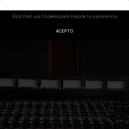
Esta Web usa Cookies para mejorar tu experiencia
ACEPTO
THE HOUSE RECORDS
Somos agentes
creativos
enfocados en
el mercado de la industria musical en
pro de
contenido independiente