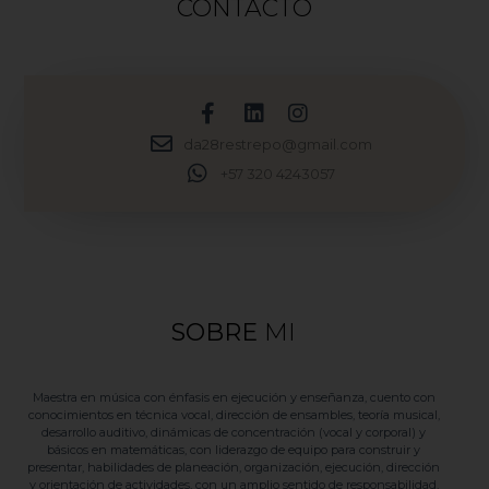
CONTACTO
da28restrepo@gmail.com
+57 320 4243057
SOBRE
MI
Maestra en música con énfasis en ejecución y enseñanza, cuento con
conocimientos en técnica vocal, dirección de ensambles, teoría musical,
desarrollo auditivo, dinámicas de concentración (vocal y corporal) y
básicos en matemáticas, con liderazgo de equipo para construir y
presentar, habilidades de planeación, organización, ejecución, dirección
y orientación de actividades, con un amplio sentido de responsabilidad,