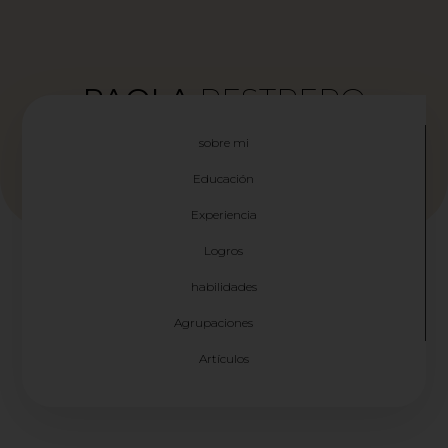
PAOLA
RESTREPO
MAESTRA EN MÚSICA CON ÉNFASIS EN EJECUCIÓN Y
ENSEÑANZA
sobre mi
Educación
Experiencia
Logros
habilidades
Agrupaciones
Artículos