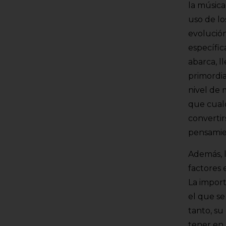
la música
uso de lo
evolució
específic
abarca, l
primordia
nivel de 
que cualq
convertir
pensamie
Además, 
factores 
La import
el que se
tanto, su
tener en 