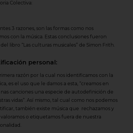
ria Colectiva:
entes 3 razones, son las formas como nos
amos con la música. Estas conclusiones fueron
 del libro “Las culturas musicales” de Simon Frith.
ificación personal:
rimera razón por la cual nos identificamos con la
ca, es el uso que le damos a esta, “creamos en
nas canciones una especie de autodefinición de
tras vidas”. Así mismo, tal cual como nos podemos
tificar, también existe música que rechazamos y
valoramos o etiquetamos fuera de nuestra
onalidad.