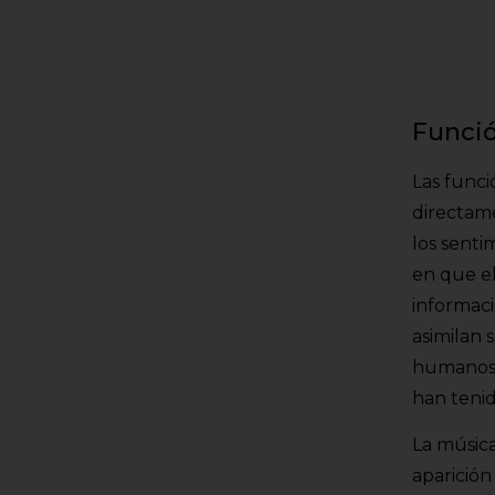
Funció
Las funci
directame
los senti
en que e
informaci
asimilan 
humanos d
han tenid
La músic
aparición