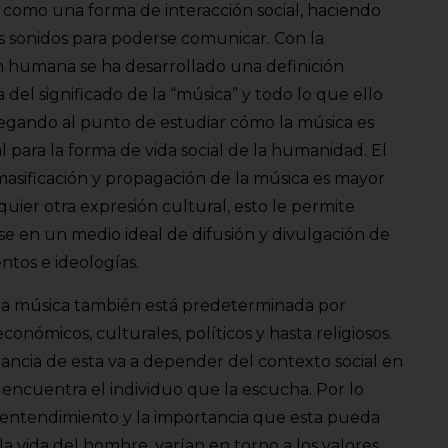
 como una forma de interacción social, haciendo
s sonidos para poderse comunicar. Con la
n humana se ha desarrollado una definición
a del significado de la “música” y todo lo que ello
legando al punto de estudiar cómo la música es
l para la forma de vida social de la humanidad. El
masificación y propagación de la música es mayor
uier otra expresión cultural, esto le permite
se en un medio ideal de difusión y divulgación de
ntos e ideologías.
la música también está predeterminada por
económicos, culturales, políticos y hasta religiosos.
ancia de esta va a depender del contexto social en
 encuentra el individuo que la escucha. Por lo
 entendimiento y la importancia que esta pueda
la vida del hombre, varían en torno a los valores