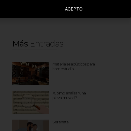
ACEPTO
De
Servicios
Más
Entradas
materiales acústicos para
home studio
¿Cómo analizar una
pieza musical?
Serenata